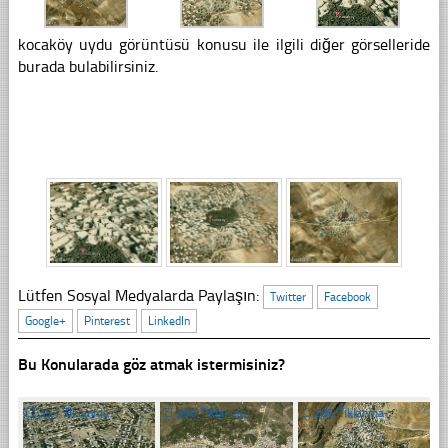
kocaköy uydu görüntüsü konusu ile ilgili diğer görselleride
burada bulabilirsiniz.
Lütfen Sosyal Medyalarda Paylaşın:
Twitter
Facebook
Google+
Pinterest
LinkedIn
Bu Konularada göz atmak istermisiniz?
☐
351 Tıklanma
☐
356 Tıklanma
☐
286 Tıklanma