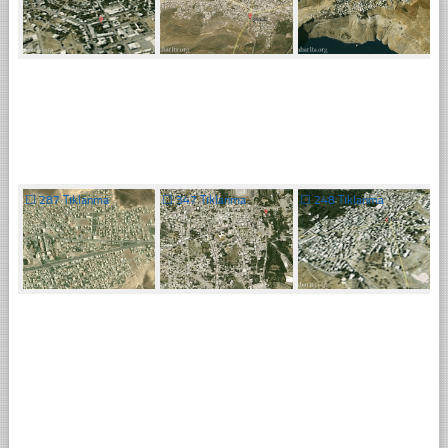
☐
287 Tıklanma
☐
347 Tıklanma
☐
248 Tıklanma