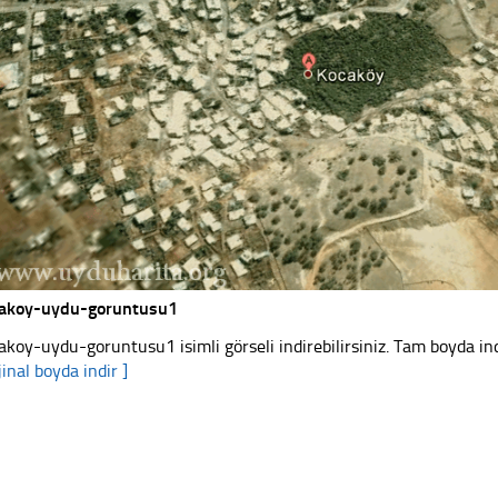
akoy-uydu-goruntusu1
akoy-uydu-goruntusu1 isimli görseli indirebilirsiniz. Tam boyda ind
jinal boyda indir ]