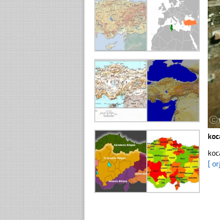
koc
koc
[ or