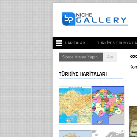
HARITALAR
TÜRKIYE VE DÜNYA HA
ko
Kon
TÜRKIYE HARITALARI