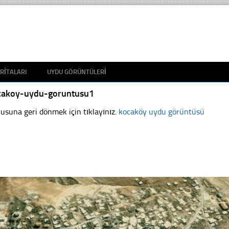
RITALARI
UYDU GÖRÜNTÜLERI
cakoy-uydu-goruntusu1
usuna geri dönmek için tıklayınız.
kocaköy uydu görüntüsü