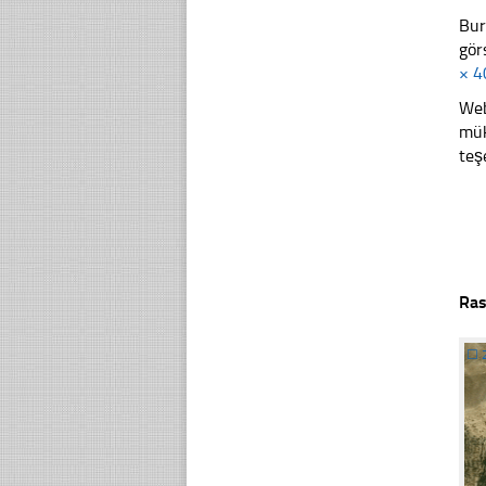
Bur
gör
× 4
Web
mük
teş
Ras
☐