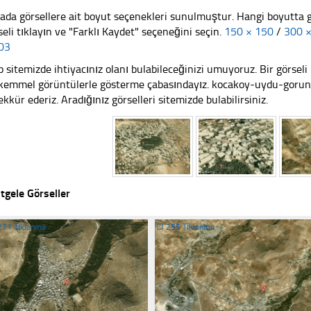
ada görsellere ait boyut seçenekleri sunulmuştur. Hangi boyutta 
seli tıklayın ve "Farklı Kaydet" seçeneğini seçin.
150 × 150
/
300 
03
 sitemizde ihtiyacınız olanı bulabileceğinizi umuyoruz. Bir görse
emmel görüntülerle gösterme çabasındayız. kocakoy-uydu-goruntu
ekkür ederiz. Aradığınız görselleri sitemizde bulabilirsiniz.
tgele Görseller
271 Tıklanma
☐
255 Tıklanma