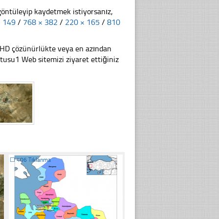
göntüleyip kaydetmek istiyorsanız,
× 149
/
768 × 382
/
220 × 165
/
810
li HD çözünürlükte veya en azından
su1 Web sitemizi ziyaret ettiğiniz
☐
406 Tıklanma