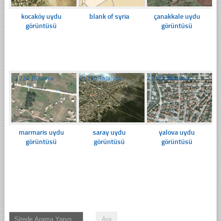
kocaköy uydu
blank of syria
çanakkale uydu
görüntüsü
görüntüsü
☐
224 Tıklanma
☐
270 Tıklanma
☐
363 Tıklanma
marmaris uydu
saray uydu
yalova uydu
görüntüsü
görüntüsü
görüntüsü