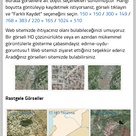
Burada görsellere ait boyut seçenekleri sunulmuştur. Hangi
boyutta göntüleyip kaydetmek istiyorsanız, görseli tıklayın
ve "Farklı Kaydet" seçeneğini seçin.
150 × 150
/
300 × 149
/
768 × 383
/
220 × 165
/
1024 × 510
Web sitemizde ihtiyacınız olanı bulabileceğinizi umuyoruz.
Bir görseli HD çözünürlükte veya en azından mükemmel
görüntülerle gösterme çabasındayız. edirne-uydu-
goruntusu1 Web sitemizi ziyaret ettiğiniz teşekkür ederiz.
Aradığınız görselleri sitemizde bulabilirsiniz.
Rastgele Görseller
☐
291 Tıklanma
☐
180 Tıklanma
☐
483 Tıklanma