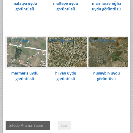
malatya uydu
maltepe uydu
marmaraereğlsi
görüntüsü
görüntüsü
uydu görüntüsü
☐
221 Tıklanma
☐
321 Tıklanma
☐
341 Tıklanma
marmaris uydu
hilvan uydu
nusaybin uydu
görüntüsü
görüntüsü
görüntüsü