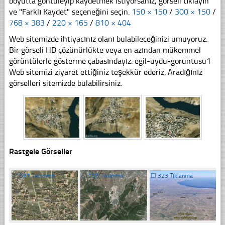
boyutta göntüleyip kaydetmek istiyorsanız, görseli tıklayın
ve "Farklı Kaydet" seçeneğini seçin.
150 × 150
/
300 × 150
/
768 × 383
/
220 × 165
/
810 × 404
Web sitemizde ihtiyacınız olanı bulabileceğinizi umuyoruz.
Bir görseli HD çözünürlükte veya en azından mükemmel
görüntülerle gösterme çabasındayız. egil-uydu-goruntusu1
Web sitemizi ziyaret ettiğiniz teşekkür ederiz. Aradığınız
görselleri sitemizde bulabilirsiniz.
Rastgele Görseller
☐
397 Tıklanma
☐
258 Tıklanma
☐
323 Tıklanma