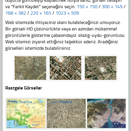
boyutta göntüleyip kaydetmek istiyorsanız, görseli tıklayın
ve "Farklı Kaydet" seçeneğini seçin.
150 × 150
/
300 × 149
/
768 × 382
/
220 × 165
/
1023 × 509
Web sitemizde ihtiyacınız olanı bulabileceğinizi umuyoruz.
Bir görseli HD çözünürlükte veya en azından mükemmel
görüntülerle gösterme çabasındayız. elazig-uydu-goruntusu
Web sitemizi ziyaret ettiğiniz teşekkür ederiz. Aradığınız
görselleri sitemizde bulabilirsiniz.
Rastgele Görseller
☐
339 Tıklanma
☐
337 Tıklanma
☐
644 Tıklanma