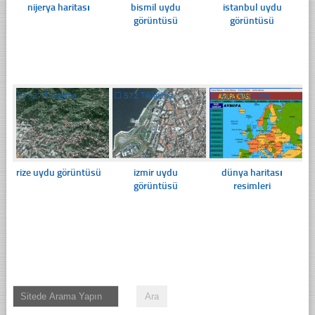
nijerya haritası
bismil uydu
istanbul uydu
görüntüsü
görüntüsü
☐
327 Tıklanma
☐
572 Tıklanma
☐
492 Tıklanma
rize uydu görüntüsü
izmir uydu
dünya haritası
görüntüsü
resimleri