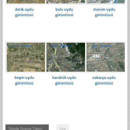
derik uydu
bolu uydu
mersin uydu
görüntüsü
görüntüsü
görüntüsü
☐
272 Tıklanma
☐
353 Tıklanma
☐
269 Tıklanma
beşiri uydu
karabük uydu
sakarya uydu
görüntüsü
görüntüsü
görüntüsü