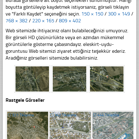
Burada görsellere ait boyut seçenekleri sunulmuştur. Hangi
boyutta göntüleyip kaydetmek istiyorsanız, görseli tıklayın
ve "Farklı Kaydet" seçeneğini seçin.
150 × 150
/
300 × 149
/
768 × 382
/
220 × 165
/
809 × 402
Web sitemizde ihtiyacınız olanı bulabileceğinizi umuyoruz.
Bir görseli HD çözünürlükte veya en azından mükemmel
görüntülerle gösterme çabasındayız. eleskirt-uydu-
goruntusu Web sitemizi ziyaret ettiğiniz teşekkür ederiz.
Aradığınız görselleri sitemizde bulabilirsiniz.
Rastgele Görseller
☐
321 Tıklanma
☐
342 Tıklanma
☐
444 Tıklanma