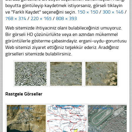
boyutta göntüleyip kaydetmek istiyorsanız, görseli tıklayın
ve "Farklı Kaydet" seçeneğini seçin.
150 × 150
/
300 × 146
/
768 × 374
/
220 × 165
/
808 × 393
Web sitemizde ihtiyacınız olanı bulabileceğinizi umuyoruz.
Bir görseli HD çözünürlükte veya en azından mükemmel
görüntülerle gösterme çabasındayız. ergani-uydu-goruntusu
Web sitemizi ziyaret ettiğiniz teşekkür ederiz. Aradığınız
görselleri sitemizde bulabilirsiniz.
Rastgele Görseller
☐
286 Tıklanma
☐
381 Tıklanma
☐
244 Tıklanma