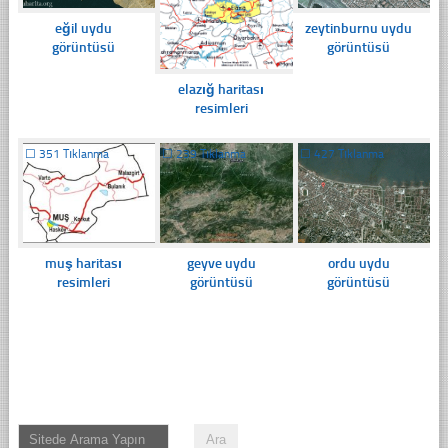
eğil uydu
zeytinburnu uydu
görüntüsü
görüntüsü
elazığ haritası
resimleri
☐
351 Tıklanma
☐
239 Tıklanma
☐
427 Tıklanma
muş haritası
geyve uydu
ordu uydu
resimleri
görüntüsü
görüntüsü