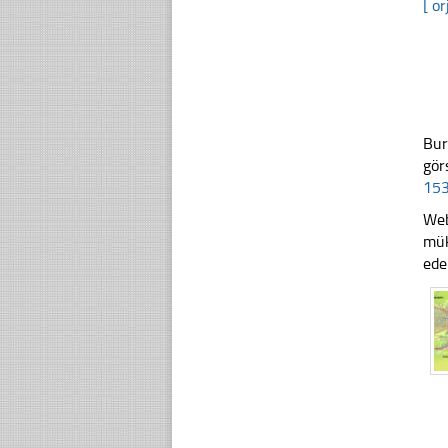
[ or
Bur
gör
153
Web
mük
ede