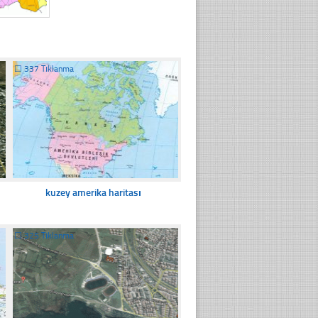
☐
337 Tıklanma
kuzey amerika haritası
☐
325 Tıklanma