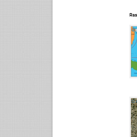
Ras
☐
☐