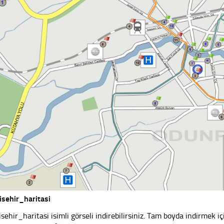
isehir_haritasi
isehir_haritasi isimli görseli indirebilirsiniz. Tam boyda indirmek iç