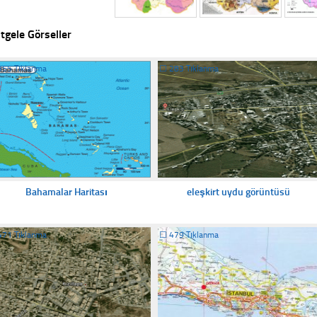
tgele Görseller
355 Tıklanma
☐
283 Tıklanma
Bahamalar Haritası
eleşkirt uydu görüntüsü
471 Tıklanma
☐
479 Tıklanma