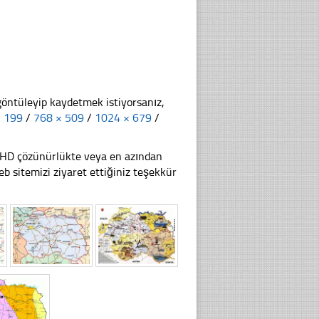
göntüleyip kaydetmek istiyorsanız,
× 199
/
768 × 509
/
1024 × 679
/
li HD çözünürlükte veya en azından
 sitemizi ziyaret ettiğiniz teşekkür