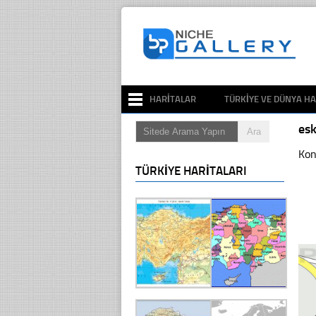
HARITALAR
TÜRKIYE VE DÜNYA HA
esk
Kon
TÜRKIYE HARITALARI