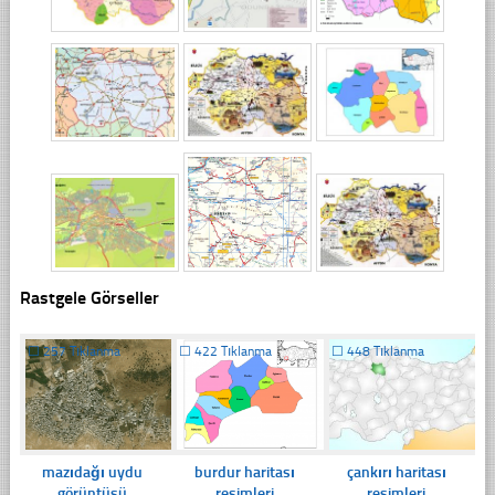
Rastgele Görseller
☐
257 Tıklanma
☐
422 Tıklanma
☐
448 Tıklanma
mazıdağı uydu
burdur haritası
çankırı haritası
görüntüsü
resimleri
resimleri