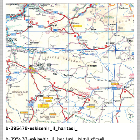
b-395478-eskisehir_il_haritasi_
b-395478-eskisehir_il_haritasi_ isimli görseli