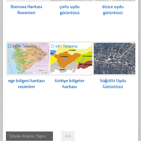
Bornova Haritası
çorlu uydu
düzce uydu
Resimleri
görüntüsü
görüntüsü
☐
1038 Tıklanma
☐
491 Tıklanma
☐
292 Tıklanma
ege bölgesi haritası
türkiye bölgeler
Söğütlü Uydu
resimleri
haritası
Görüntüsü