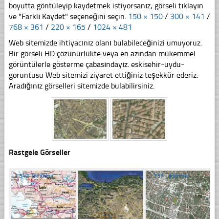
boyutta göntüleyip kaydetmek istiyorsanız, görseli tıklayın
ve "Farklı Kaydet" seçeneğini seçin.
150 × 150
/
300 × 141
/
768 × 361
/
220 × 165
/
1024 × 481
Web sitemizde ihtiyacınız olanı bulabileceğinizi umuyoruz.
Bir görseli HD çözünürlükte veya en azından mükemmel
görüntülerle gösterme çabasındayız. eskisehir-uydu-
goruntusu Web sitemizi ziyaret ettiğiniz teşekkür ederiz.
Aradığınız görselleri sitemizde bulabilirsiniz.
Rastgele Görseller
☐
342 Tıklanma
☐
424 Tıklanma
☐
337 Tıklanma