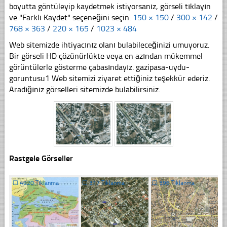
boyutta göntüleyip kaydetmek istiyorsanız, görseli tıklayın
ve "Farklı Kaydet" seçeneğini seçin.
150 × 150
/
300 × 142
/
768 × 363
/
220 × 165
/
1023 × 484
Web sitemizde ihtiyacınız olanı bulabileceğinizi umuyoruz.
Bir görseli HD çözünürlükte veya en azından mükemmel
görüntülerle gösterme çabasındayız. gazipasa-uydu-
goruntusu1 Web sitemizi ziyaret ettiğiniz teşekkür ederiz.
Aradığınız görselleri sitemizde bulabilirsiniz.
Rastgele Görseller
☐
4920 Tıklanma
☐
317 Tıklanma
☐
396 Tıklanma