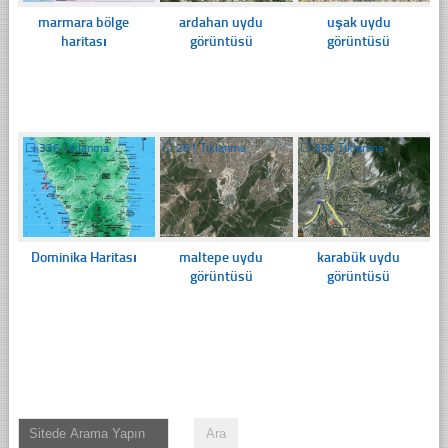
marmara bölge
ardahan uydu
uşak uydu
haritası
görüntüsü
görüntüsü
☐
336 Tıklanma
☐
261 Tıklanma
☐
356 Tıklanma
Dominika Haritası
maltepe uydu
karabük uydu
görüntüsü
görüntüsü