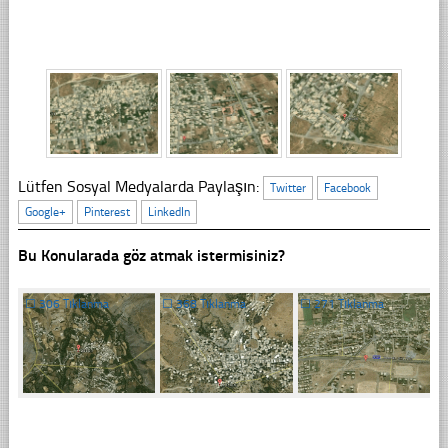
Lütfen Sosyal Medyalarda Paylaşın:
Twitter
Facebook
Google+
Pinterest
LinkedIn
Bu Konularada göz atmak istermisiniz?
☐
306 Tıklanma
☐
368 Tıklanma
☐
271 Tıklanma