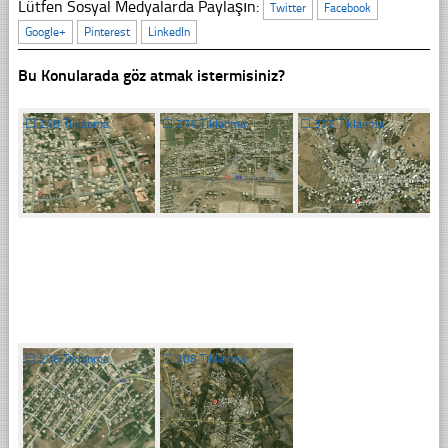
Lütfen Sosyal Medyalarda Paylaşın:
Twitter
Facebook
Google+
Pinterest
LinkedIn
Bu Konularada göz atmak istermisiniz?
☐
248 Tıklanma
☐
274 Tıklanma
☐
372 Tıklanma
☐
206 Tıklanma
☐
308 Tıklanma