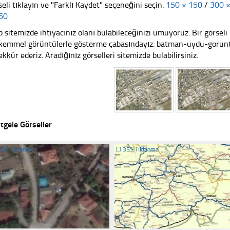
seli tıklayın ve "Farklı Kaydet" seçeneğini seçin.
150 × 150
/
300 
60
 sitemizde ihtiyacınız olanı bulabileceğinizi umuyoruz. Bir görse
emmel görüntülerle gösterme çabasındayız. batman-uydu-goruntu
ekkür ederiz. Aradığınız görselleri sitemizde bulabilirsiniz.
tgele Görseller
420 Tıklanma
☐
351 Tıklanma