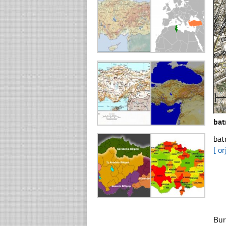
ba
bat
[ or
Bur