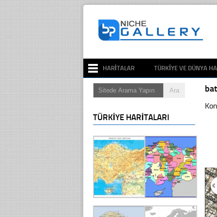
HARITALAR
TÜRKIYE VE DÜNYA HA
ba
Kon
TÜRKIYE HARITALARI