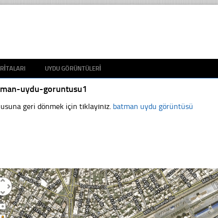
RITALARI
UYDU GÖRÜNTÜLERI
tman-uydu-goruntusu1
usuna geri dönmek için tıklayınız.
batman uydu görüntüsü