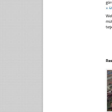
gör
× 4
Web
mük
teş
Ras
☐