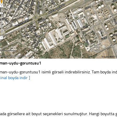
tman-uydu-goruntusu1
man-uydu-goruntusu1 isimli görseli indirebilirsiniz. Tam boyda indi
jinal boyda indir ]
ada görsellere ait boyut seçenekleri sunulmuştur. Hangi boyutta 