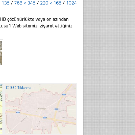
× 135
/
768 × 345
/
220 × 165
/
1024
li HD çözünürlükte veya en azından
su1 Web sitemizi ziyaret ettiğiniz
☐
352 Tıklanma