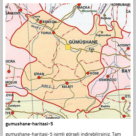
gumushane-haritasi-5
gumushane-haritasi-5 isimli görseli indirebilirsiniz. Tam