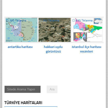
☐
395 Tıklanma
☐
262 Tıklanma
☐
635 Tıklanma
antartika haritası
hakkari uydu
istanbul ilçe haritası
görüntüsü
resimleri
TÜRKIYE HARITALARI