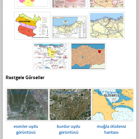
Rastgele Görseller
☐
303 Tıklanma
☐
289 Tıklanma
☐
357 Tıklanma
esenler uydu
burdur uydu
muğla ölüdeniz
görüntüsü
görüntüsü
haritası