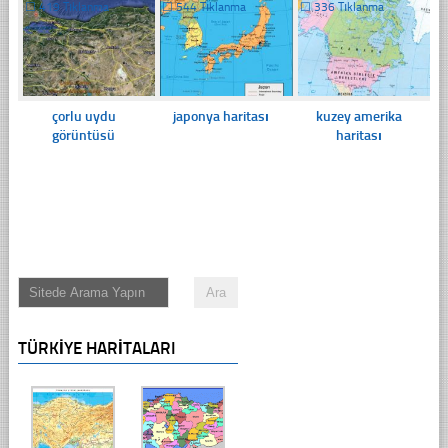
☐
419 Tıklanma
☐
544 Tıklanma
☐
336 Tıklanma
çorlu uydu
japonya haritası
kuzey amerika
görüntüsü
haritası
TÜRKIYE HARITALARI