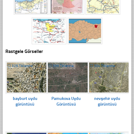
Rastgele Görseller
☐
328 Tıklanma
☐
399 Tıklanma
☐
304 Tıklanma
bayburt uydu
Pamukova Uydu
nevşehir uydu
görüntüsü
Görüntüsü
görüntüsü