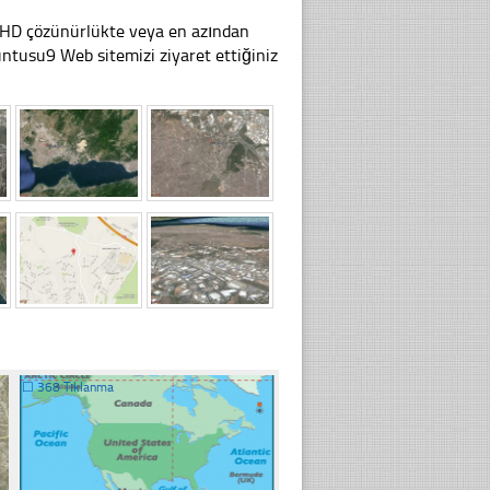
li HD çözünürlükte veya en azından
tusu9 Web sitemizi ziyaret ettiğiniz
☐
368 Tıklanma