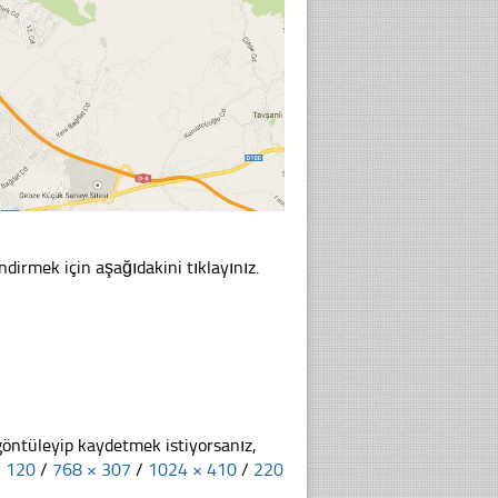
ndirmek için aşağıdakini tıklayınız.
göntüleyip kaydetmek istiyorsanız,
× 120
/
768 × 307
/
1024 × 410
/
220