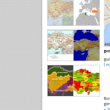
guz
guz
[ or
Bur
gör
× 1