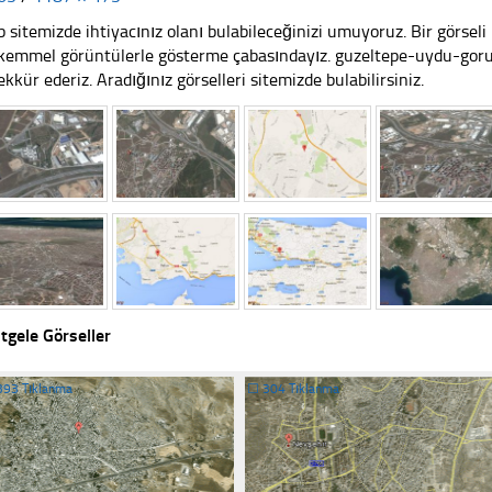
 sitemizde ihtiyacınız olanı bulabileceğinizi umuyoruz. Bir görse
emmel görüntülerle gösterme çabasındayız. guzeltepe-uydu-gorun
ekkür ederiz. Aradığınız görselleri sitemizde bulabilirsiniz.
tgele Görseller
393 Tıklanma
☐
304 Tıklanma