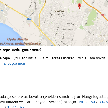
eltepe-uydu-goruntusu9
eltepe-uydu-goruntusu9 isimli görseli indirebilirsiniz. Tam boyda i
jinal boyda indir ]
ada görsellere ait boyut seçenekleri sunulmuştur. Hangi boyutta 
seli tıklayın ve "Farklı Kaydet" seçeneğini seçin.
150 × 150
/
300 
65
/
1187 × 475