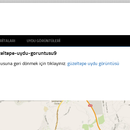
RITALARI
UYDU GÖRÜNTÜLERI
zeltepe-uydu-goruntusu9
usuna geri dönmek için tıklayınız.
güzeltepe uydu görüntüsü