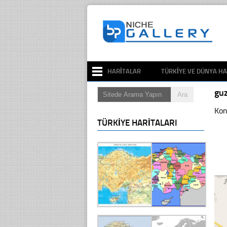
HARITALAR
TÜRKIYE VE DÜNYA HA
gu
Kon
TÜRKIYE HARITALARI