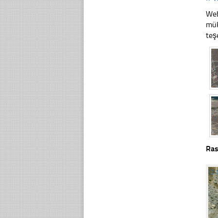
Web
mük
teş
Ras
☐