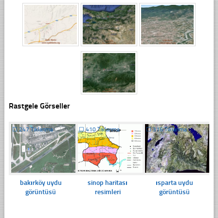
Rastgele Görseller
☐
247 Tıklanma
☐
410 Tıklanma
☐
316 Tıklanma
bakırköy uydu
sinop haritası
ısparta uydu
görüntüsü
resimleri
görüntüsü