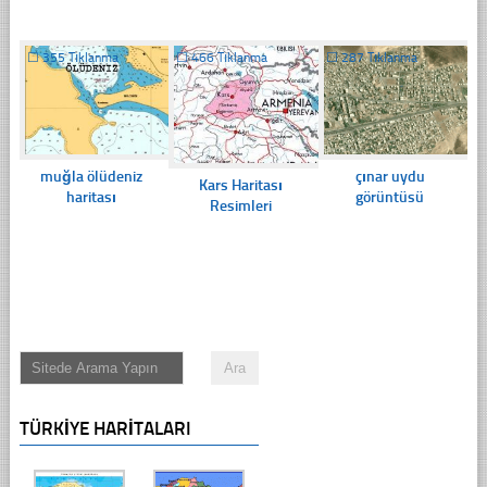
☐
355 Tıklanma
☐
466 Tıklanma
☐
287 Tıklanma
muğla ölüdeniz
çınar uydu
Kars Haritası
haritası
görüntüsü
Resimleri
TÜRKIYE HARITALARI