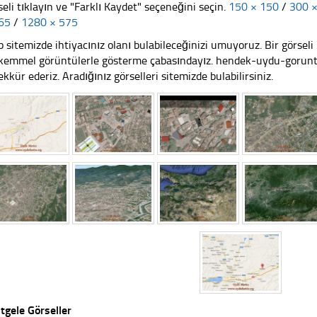
seli tıklayın ve "Farklı Kaydet" seçeneğini seçin.
150 × 150
/
300 
65
/
1280 × 575
 sitemizde ihtiyacınız olanı bulabileceğinizi umuyoruz. Bir görse
emmel görüntülerle gösterme çabasındayız. hendek-uydu-goruntus
ekkür ederiz. Aradığınız görselleri sitemizde bulabilirsiniz.
tgele Görseller