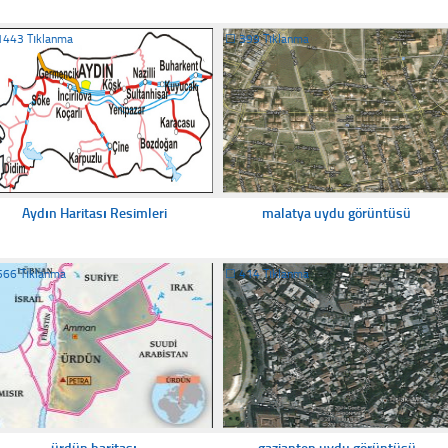
1443 Tıklanma
☐
399 Tıklanma
Aydın Haritası Resimleri
malatya uydu görüntüsü
566 Tıklanma
☐
414 Tıklanma