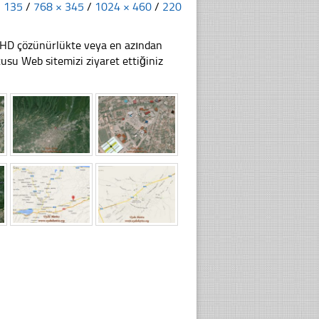
× 135
/
768 × 345
/
1024 × 460
/
220
li HD çözünürlükte veya en azından
u Web sitemizi ziyaret ettiğiniz