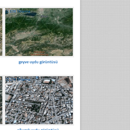
☐
238 Tıklanma
geyve uydu görüntüsü
☐
275 Tıklanma