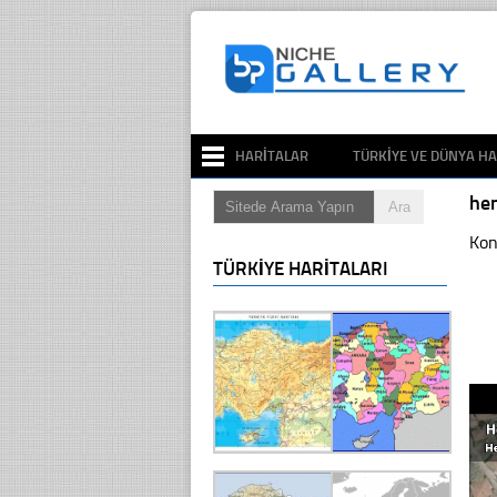
HARITALAR
TÜRKIYE VE DÜNYA HA
he
Kon
TÜRKIYE HARITALARI