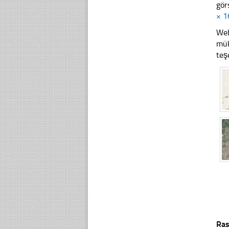
gör
× 1
Web
mük
teş
Ras