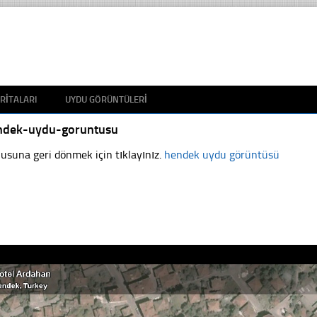
RITALARI
UYDU GÖRÜNTÜLERI
ndek-uydu-goruntusu
usuna geri dönmek için tıklayınız.
hendek uydu görüntüsü