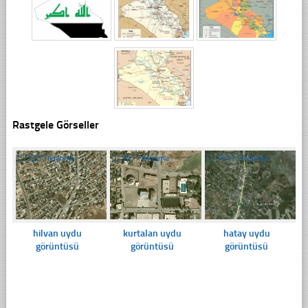
Rastgele Görseller
☐
323 Tıklanma
☐
307 Tıklanma
☐
1471 Tıklanma
hilvan uydu
kurtalan uydu
hatay uydu
görüntüsü
görüntüsü
görüntüsü