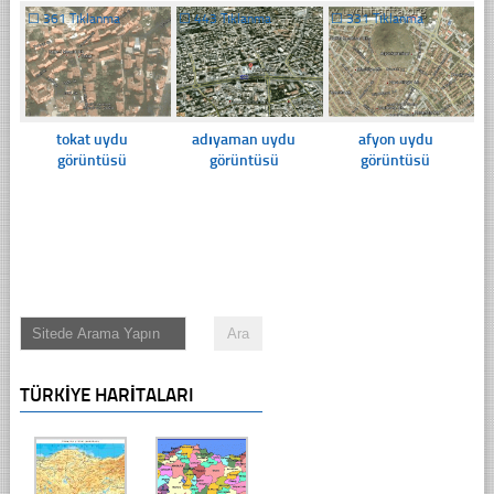
☐
361 Tıklanma
☐
443 Tıklanma
☐
331 Tıklanma
tokat uydu
adıyaman uydu
afyon uydu
görüntüsü
görüntüsü
görüntüsü
TÜRKIYE HARITALARI