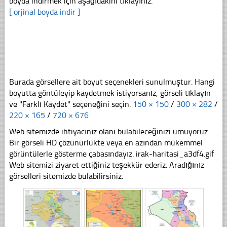
boyda indirmek için aşağıdakini tıklayınız.
[ orjinal boyda indir ]
Burada görsellere ait boyut seçenekleri sunulmuştur. Hangi
boyutta göntüleyip kaydetmek istiyorsanız, görseli tıklayın
ve "Farklı Kaydet" seçeneğini seçin.
150 × 150
/
300 × 282
/
220 × 165
/
720 × 676
Web sitemizde ihtiyacınız olanı bulabileceğinizi umuyoruz.
Bir görseli HD çözünürlükte veya en azından mükemmel
görüntülerle gösterme çabasındayız. irak-haritasi_a3df4.gif
Web sitemizi ziyaret ettiğiniz teşekkür ederiz. Aradığınız
görselleri sitemizde bulabilirsiniz.