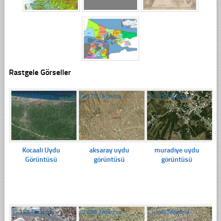
Rastgele Görseller
☐
336 Tıklanma
☐
275 Tıklanma
☐
365 Tıklanma
Kocaali Uydu
aksaray uydu
muradiye uydu
Görüntüsü
görüntüsü
görüntüsü
☐
358 Tıklanma
☐
386 Tıklanma
☐
340 Tıklanma