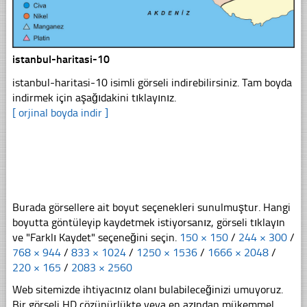
istanbul-haritasi-10
istanbul-haritasi-10 isimli görseli indirebilirsiniz. Tam boyda
indirmek için aşağıdakini tıklayınız.
[ orjinal boyda indir ]
Burada görsellere ait boyut seçenekleri sunulmuştur. Hangi
boyutta göntüleyip kaydetmek istiyorsanız, görseli tıklayın
ve "Farklı Kaydet" seçeneğini seçin.
150 × 150
/
244 × 300
/
768 × 944
/
833 × 1024
/
1250 × 1536
/
1666 × 2048
/
220 × 165
/
2083 × 2560
Web sitemizde ihtiyacınız olanı bulabileceğinizi umuyoruz.
Bir görseli HD çözünürlükte veya en azından mükemmel