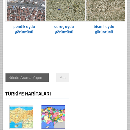
pendik uydu
suruç uydu
bismil uydu
görüntüsü
görüntüsü
görüntüsü
TÜRKIYE HARITALARI