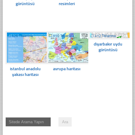
görüntüsü
resimleri
☐
426 Tıklanma
☐
850 Tıklanma
☐
412 Tıklanma
diyarbakır uydu
görüntüsü
istanbul anadolu
avrupa haritası
yakası haritası