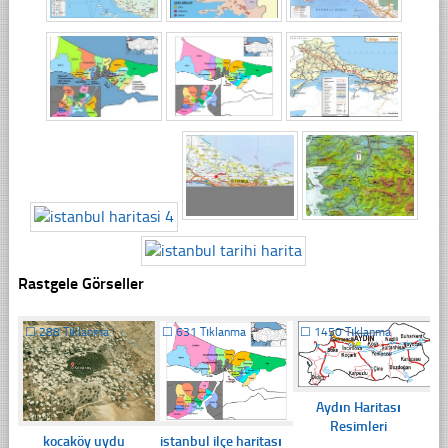
Rastgele Görseller
☐
288 Tıklanma
☐
631 Tıklanma
☐
1450 Tıklanma
Aydın Haritası
Resimleri
kocaköy uydu
istanbul ilçe haritası