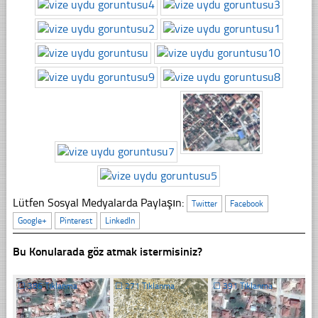
Lütfen Sosyal Medyalarda Paylaşın:
Twitter
Facebook
Google+
Pinterest
LinkedIn
Bu Konularada göz atmak istermisiniz?
☐
386 Tıklanma
☐
271 Tıklanma
☐
391 Tıklanma