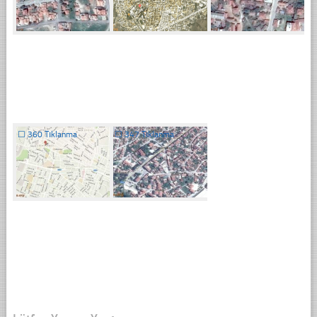
☐
360 Tıklanma
☐
347 Tıklanma