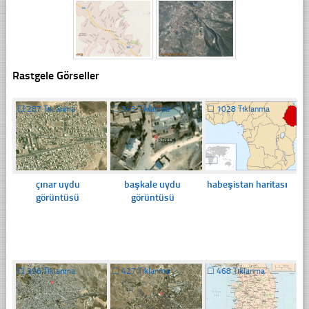
Rastgele Görseller
☐
287 Tıklanma
☐
343 Tıklanma
☐
1028 Tıklanma
çınar uydu
başkale uydu
habeşistan haritası
görüntüsü
görüntüsü
☐
396 Tıklanma
☐
427 Tıklanma
☐
468 Tıklanma