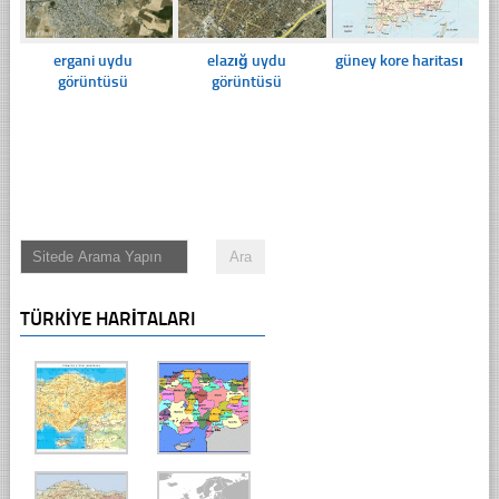
ergani uydu
elazığ uydu
güney kore haritası
görüntüsü
görüntüsü
TÜRKIYE HARITALARI