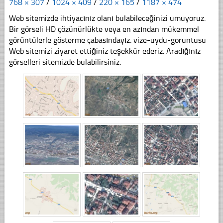
768 × 307
/
1024 × 409
/
220 × 165
/
1187 × 474
Web sitemizde ihtiyacınız olanı bulabileceğinizi umuyoruz.
Bir görseli HD çözünürlükte veya en azından mükemmel
görüntülerle gösterme çabasındayız. vize-uydu-goruntusu
Web sitemizi ziyaret ettiğiniz teşekkür ederiz. Aradığınız
görselleri sitemizde bulabilirsiniz.