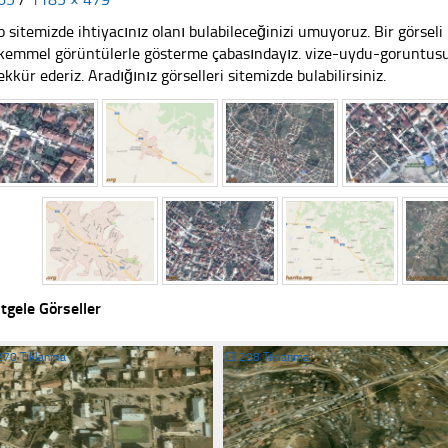
 sitemizde ihtiyacınız olanı bulabileceğinizi umuyoruz. Bir görse
emmel görüntülerle gösterme çabasındayız. vize-uydu-goruntusu5
ekkür ederiz. Aradığınız görselleri sitemizde bulabilirsiniz.
tgele Görseller
270 Tıklanma
☐
298 Tıklanma