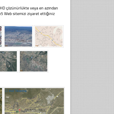
li HD çözünürlükte veya en azından
 Web sitemizi ziyaret ettiğiniz
☐
340 Tıklanma