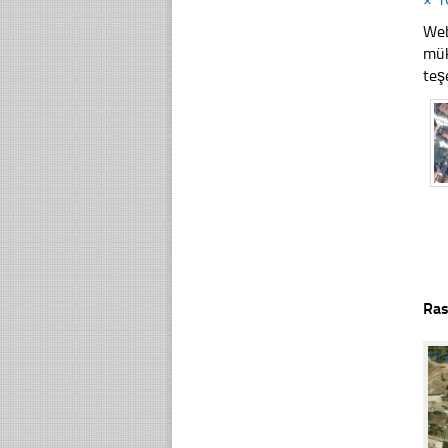
Web
mük
teş
Ras
☐