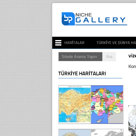
HARITALAR
TÜRKIYE VE DÜNYA HA
vi
Kon
TÜRKIYE HARITALARI