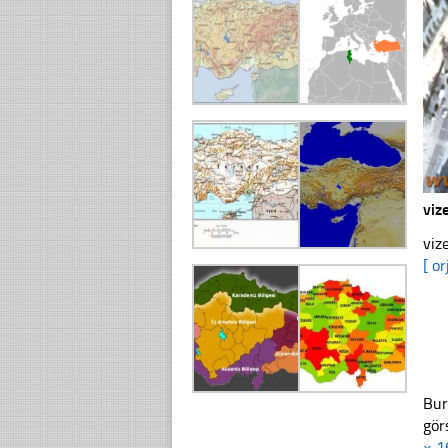
viz
viz
[ or
Bur
gör
× 1