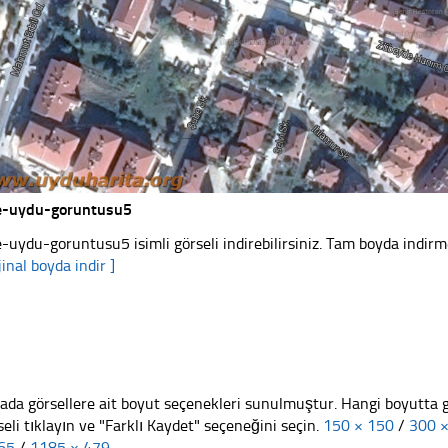
e-uydu-goruntusu5
e-uydu-goruntusu5 isimli görseli indirebilirsiniz. Tam boyda indirme
jinal boyda indir ]
ada görsellere ait boyut seçenekleri sunulmuştur. Hangi boyutta 
seli tıklayın ve "Farklı Kaydet" seçeneğini seçin.
150 × 150
/
300 
65
/
1185 × 479