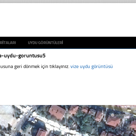
RITALARI
UYDU GÖRÜNTÜLERI
ze-uydu-goruntusu5
usuna geri dönmek için tıklayınız.
vize uydu görüntüsü