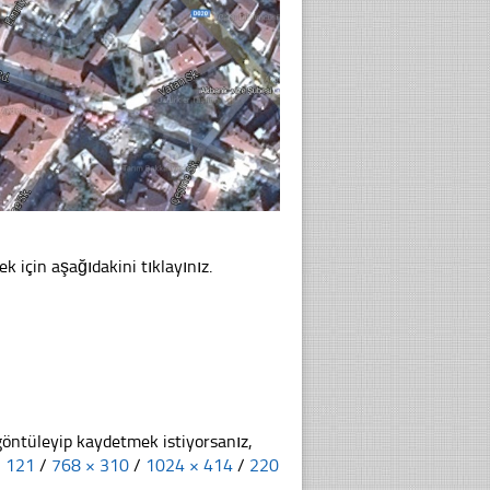
k için aşağıdakini tıklayınız.
göntüleyip kaydetmek istiyorsanız,
× 121
/
768 × 310
/
1024 × 414
/
220