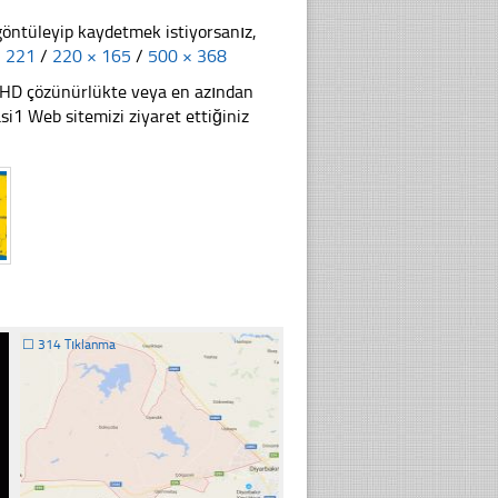
göntüleyip kaydetmek istiyorsanız,
× 221
/
220 × 165
/
500 × 368
li HD çözünürlükte veya en azından
1 Web sitemizi ziyaret ettiğiniz
☐
314 Tıklanma