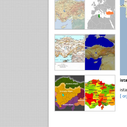
ist
ist
[ or