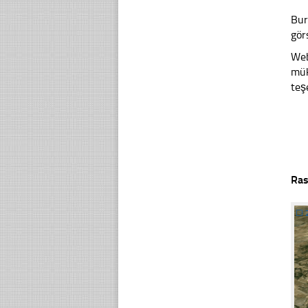
Bur
gör
Web
mük
teş
Ras
☐