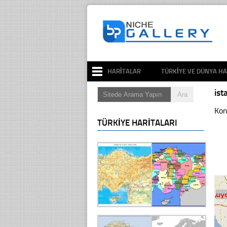
HARITALAR
TÜRKIYE VE DÜNYA HA
ist
Kon
TÜRKIYE HARITALARI