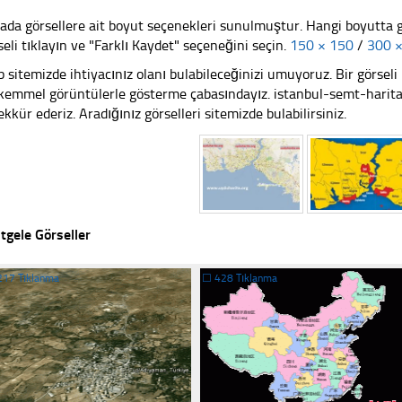
ada görsellere ait boyut seçenekleri sunulmuştur. Hangi boyutta 
seli tıklayın ve "Farklı Kaydet" seçeneğini seçin.
150 × 150
/
300 
 sitemizde ihtiyacınız olanı bulabileceğinizi umuyoruz. Bir görse
emmel görüntülerle gösterme çabasındayız. istanbul-semt-haritasi
ekkür ederiz. Aradığınız görselleri sitemizde bulabilirsiniz.
tgele Görseller
217 Tıklanma
☐
428 Tıklanma