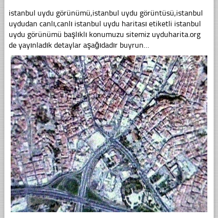
istanbul uydu görünümü,istanbul uydu görüntüsü,istanbul
uydudan canlı,canlı istanbul uydu haritası etiketli istanbul
uydu görünümü başlıklı konumuzu sitemiz uyduharita.org
de yayınladık detaylar aşağıdadır buyrun…