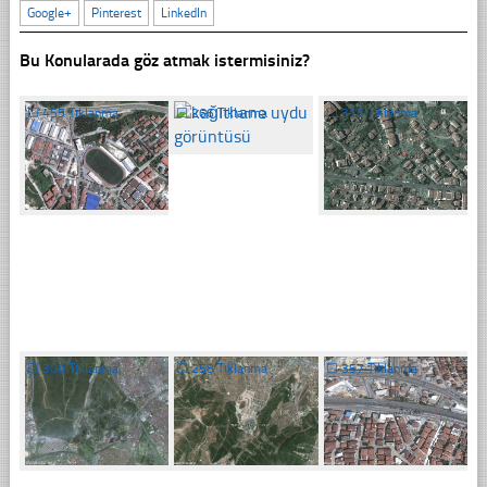
Google+
Pinterest
LinkedIn
Bu Konularada göz atmak istermisiniz?
☐
455 Tıklanma
☐
266 Tıklanma
☐
316 Tıklanma
☐
300 Tıklanma
☐
258 Tıklanma
☐
357 Tıklanma