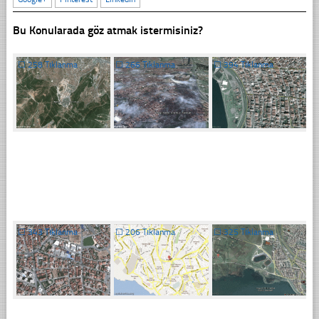
Bu Konularada göz atmak istermisiniz?
☐
258 Tıklanma
☐
266 Tıklanma
☐
394 Tıklanma
☐
343 Tıklanma
☐
206 Tıklanma
☐
325 Tıklanma