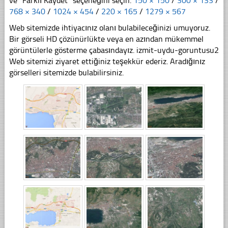
ve "Farklı Kaydet" seçeneğini seçin.
150 × 150
/
300 × 133
/
768 × 340
/
1024 × 454
/
220 × 165
/
1279 × 567
Web sitemizde ihtiyacınız olanı bulabileceğinizi umuyoruz.
Bir görseli HD çözünürlükte veya en azından mükemmel
görüntülerle gösterme çabasındayız. izmit-uydu-goruntusu2
Web sitemizi ziyaret ettiğiniz teşekkür ederiz. Aradığınız
görselleri sitemizde bulabilirsiniz.