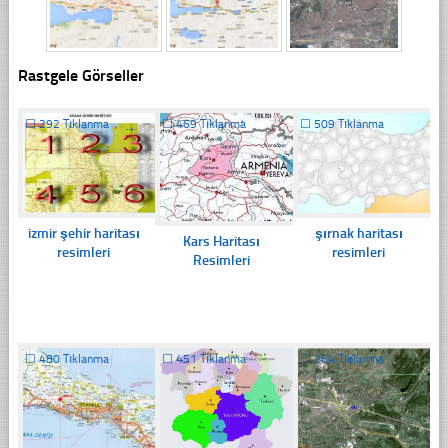
Rastgele Görseller
☐
292 Tıklanma
☐
469 Tıklanma
☐
509 Tıklanma
izmir şehir haritası
şırnak haritası
Kars Haritası
resimleri
resimleri
Resimleri
☐
480 Tıklanma
☐
451 Tıklanma
☐
264 Tıklanma