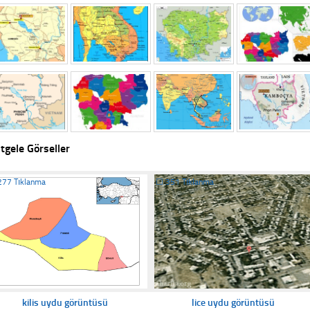
tgele Görseller
277 Tıklanma
☐
351 Tıklanma
kilis uydu görüntüsü
lice uydu görüntüsü