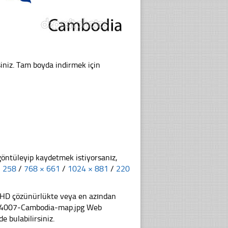
iniz. Tam boyda indirmek için
göntüleyip kaydetmek istiyorsanız,
× 258
/
768 × 661
/
1024 × 881
/
220
li HD çözünürlükte veya en azından
474007-Cambodia-map.jpg Web
e bulabilirsiniz.