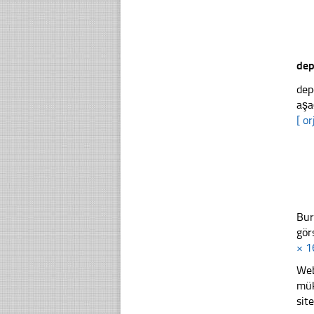
dep
dep
aşa
[ or
Bur
gör
× 1
Web
mük
sit