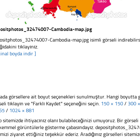
ositphotos_32474007-Cambodia-map.jpg
ositphotos_32474007-Cambodia-map.jpg isimli görseli indirebilirs
ğıdakini tıklayınız.
jinal boyda indir ]
ada görsellere ait boyut seçenekleri sunulmuştur. Hangi boyutta 
seli tıklayın ve "Farklı Kaydet" seçeneğini seçin.
150 × 150
/
300 
65
/
1024 × 881
 sitemizde ihtiyacınız olanı bulabileceğinizi umuyoruz. Bir görse
emmel görüntülerle gösterme çabasındayız. depositphotos_32
emizi ziyaret ettiğiniz teşekkür ederiz. Aradığınız görselleri sitemizd