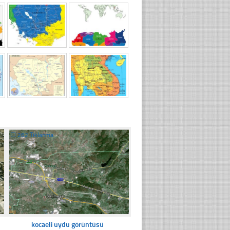
☐
262 Tıklanma
kocaeli uydu görüntüsü