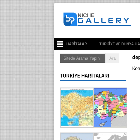
HARITALAR
TÜRKIYE VE DÜNYA HA
de
Kon
TÜRKIYE HARITALARI