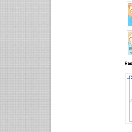
Ras
☐