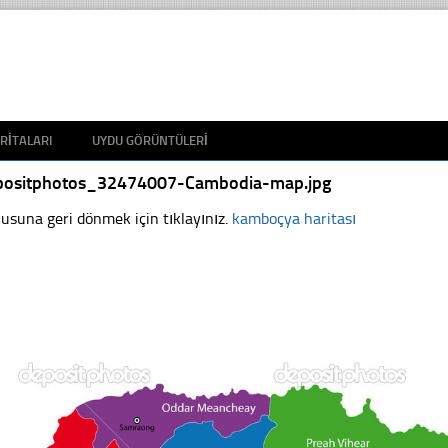
RITALARI
UYDU GÖRÜNTÜLERI
positphotos_32474007-Cambodia-map.jpg
usuna geri dönmek için tıklayınız.
kamboçya haritası