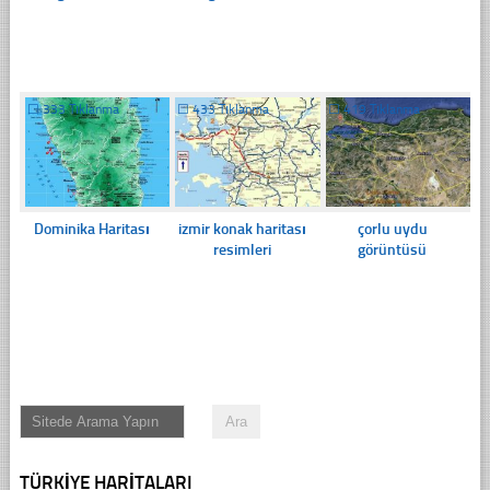
☐
333 Tıklanma
☐
433 Tıklanma
☐
419 Tıklanma
Dominika Haritası
izmir konak haritası
çorlu uydu
resimleri
görüntüsü
TÜRKIYE HARITALARI