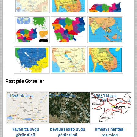
Rastgele Görseller
☐
348 Tıklanma
☐
318 Tıklanma
☐
364 Tıklanma
kaynarca uydu
beytüşşebap uydu
amasya haritası
görüntüsü
görüntüsü
resimleri