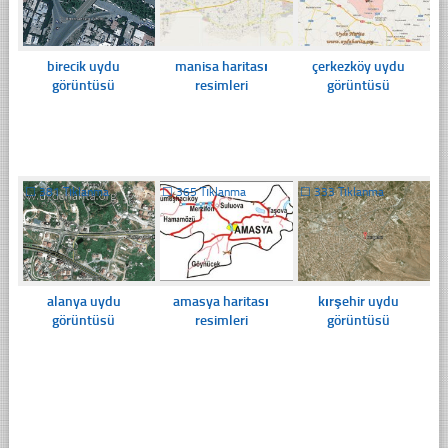
birecik uydu
manisa haritası
çerkezköy uydu
görüntüsü
resimleri
görüntüsü
☐
381 Tıklanma
☐
365 Tıklanma
☐
333 Tıklanma
alanya uydu
amasya haritası
kırşehir uydu
görüntüsü
resimleri
görüntüsü