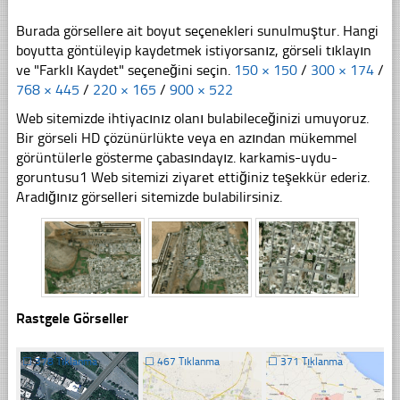
Burada görsellere ait boyut seçenekleri sunulmuştur. Hangi
boyutta göntüleyip kaydetmek istiyorsanız, görseli tıklayın
ve "Farklı Kaydet" seçeneğini seçin.
150 × 150
/
300 × 174
/
768 × 445
/
220 × 165
/
900 × 522
Web sitemizde ihtiyacınız olanı bulabileceğinizi umuyoruz.
Bir görseli HD çözünürlükte veya en azından mükemmel
görüntülerle gösterme çabasındayız. karkamis-uydu-
goruntusu1 Web sitemizi ziyaret ettiğiniz teşekkür ederiz.
Aradığınız görselleri sitemizde bulabilirsiniz.
Rastgele Görseller
☐
378 Tıklanma
☐
467 Tıklanma
☐
371 Tıklanma