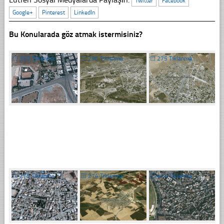
Twitter
Facebook
Google+
Pinterest
LinkedIn
Bu Konularada göz atmak istermisiniz?
☐
350 Tıklanma
☐
290 Tıklanma
☐
275 Tıklanma
☐
275 Tıklanma
☐
274 Tıklanma
☐
414 Tıklanma