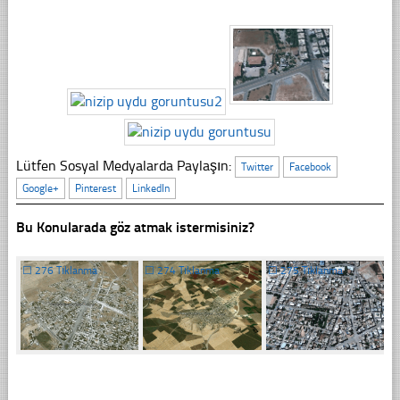
Lütfen Sosyal Medyalarda Paylaşın:
Twitter
Facebook
Google+
Pinterest
LinkedIn
Bu Konularada göz atmak istermisiniz?
☐
276 Tıklanma
☐
274 Tıklanma
☐
275 Tıklanma