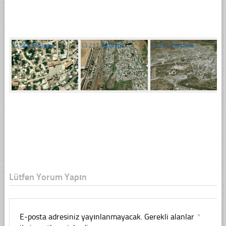
☐
308 Tıklanma
☐
217 Tıklanma
☐
291 Tıklanma
Lütfen Yorum Yapın
E-posta adresiniz yayınlanmayacak.
Gerekli alanlar
*