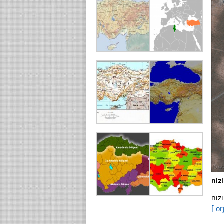
niz
niz
[ or