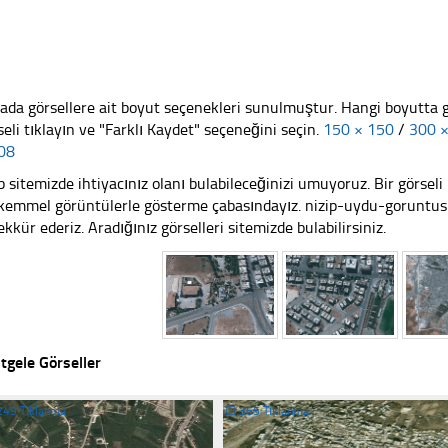
ada görsellere ait boyut seçenekleri sunulmuştur. Hangi boyutta 
seli tıklayın ve "Farklı Kaydet" seçeneğini seçin.
150 × 150
/
300 
08
 sitemizde ihtiyacınız olanı bulabileceğinizi umuyoruz. Bir görse
emmel görüntülerle gösterme çabasındayız. nizip-uydu-goruntusu 
ekkür ederiz. Aradığınız görselleri sitemizde bulabilirsiniz.
tgele Görseller
249 Tıklanma
☐
365 Tıklanma