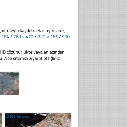
göntüleyip kaydetmek istiyorsanız,
× 184
/
768 × 472
/
220 × 165
/
990
li HD çözünürlükte veya en azından
Web sitemizi ziyaret ettiğiniz
☐
335 Tıklanma