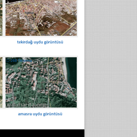
tekirdağ uydu görüntüsü
☐
268 Tıklanma
amasra uydu görüntüsü