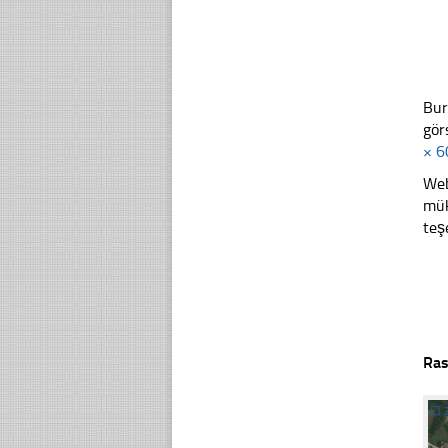
Bur
gör
× 6
Web
mük
teş
Ras
☐