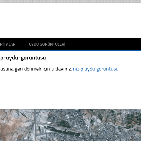
RITALARI
UYDU GÖRÜNTÜLERI
zip-uydu-goruntusu
usuna geri dönmek için tıklayınız.
nizip uydu görüntüsü