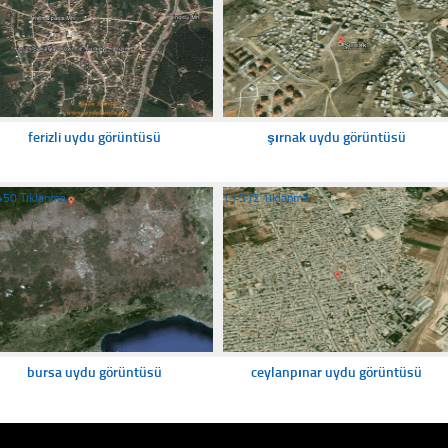
ferizli uydu görüntüsü
şırnak uydu görüntüsü
450 Tıklanma
☐
312 Tıklanma
bursa uydu görüntüsü
ceylanpınar uydu görüntüsü