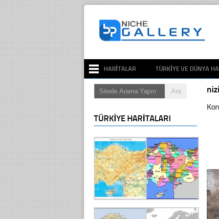
HARITALAR
TÜRKIYE VE DÜNYA HA
ni
Kon
TÜRKIYE HARITALARI