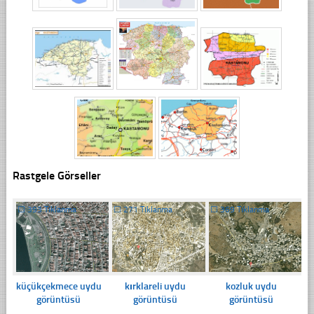
Rastgele Görseller
☐
393 Tıklanma
☐
271 Tıklanma
☐
369 Tıklanma
küçükçekmece uydu
kırklareli uydu
kozluk uydu
görüntüsü
görüntüsü
görüntüsü