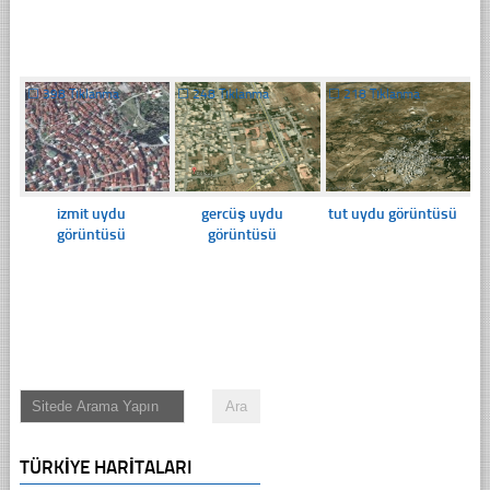
☐
398 Tıklanma
☐
248 Tıklanma
☐
218 Tıklanma
izmit uydu
gercüş uydu
tut uydu görüntüsü
görüntüsü
görüntüsü
TÜRKIYE HARITALARI