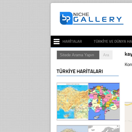
HARITALAR
TÜRKIYE VE DÜNYA HA
ka
Kon
TÜRKIYE HARITALARI