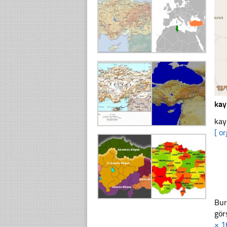
kay
kay
[ or
Bur
gör
× 1