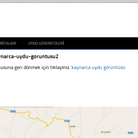
RITALARI
UYDU GÖRÜNTÜLERI
ynarca-uydu-goruntusu2
usuna geri dönmek için tıklayınız.
kaynarca uydu görüntüsü