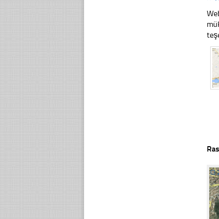
Web
mük
teş
Ras
☐