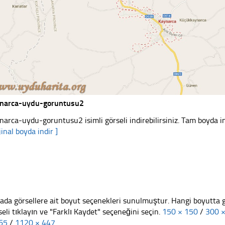
narca-uydu-goruntusu2
narca-uydu-goruntusu2 isimli görseli indirebilirsiniz. Tam boyda in
jinal boyda indir ]
ada görsellere ait boyut seçenekleri sunulmuştur. Hangi boyutta 
seli tıklayın ve "Farklı Kaydet" seçeneğini seçin.
150 × 150
/
300 
65
/
1120 × 447