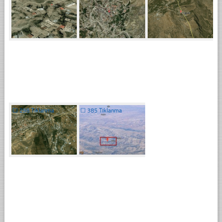
☐
298 Tıklanma
☐
385 Tıklanma