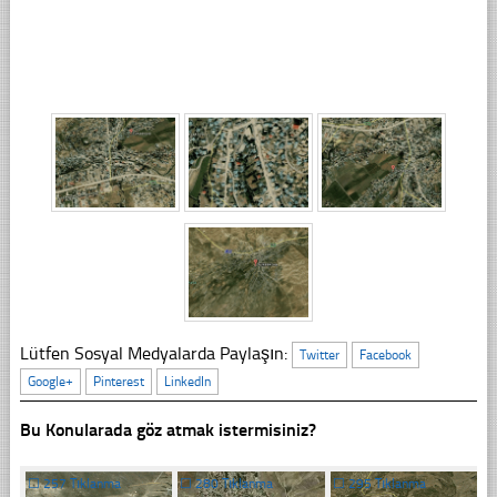
Lütfen Sosyal Medyalarda Paylaşın:
Twitter
Facebook
Google+
Pinterest
LinkedIn
Bu Konularada göz atmak istermisiniz?
☐
257 Tıklanma
☐
280 Tıklanma
☐
295 Tıklanma