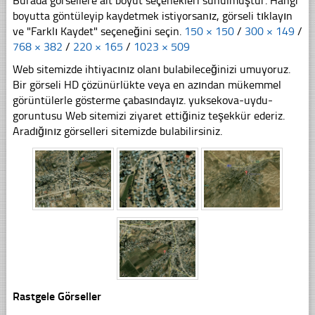
Burada görsellere ait boyut seçenekleri sunulmuştur. Hangi
boyutta göntüleyip kaydetmek istiyorsanız, görseli tıklayın
ve "Farklı Kaydet" seçeneğini seçin.
150 × 150
/
300 × 149
/
768 × 382
/
220 × 165
/
1023 × 509
Web sitemizde ihtiyacınız olanı bulabileceğinizi umuyoruz.
Bir görseli HD çözünürlükte veya en azından mükemmel
görüntülerle gösterme çabasındayız. yuksekova-uydu-
goruntusu Web sitemizi ziyaret ettiğiniz teşekkür ederiz.
Aradığınız görselleri sitemizde bulabilirsiniz.
Rastgele Görseller