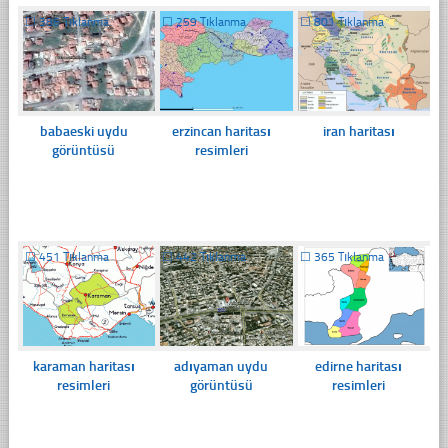
☐
386 Tıklanma
☐
259 Tıklanma
☐
801 Tıklanma
babaeski uydu
erzincan haritası
iran haritası
görüntüsü
resimleri
☐
451 Tıklanma
☐
442 Tıklanma
☐
365 Tıklanma
karaman haritası
adıyaman uydu
edirne haritası
resimleri
görüntüsü
resimleri