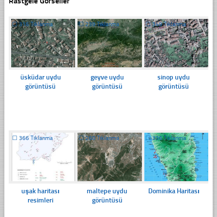
Rastgele Görseller
☐
316 Tıklanma
☐
239 Tıklanma
☐
349 Tıklanma
üsküdar uydu
geyve uydu
sinop uydu
görüntüsü
görüntüsü
görüntüsü
☐
366 Tıklanma
☐
260 Tıklanma
☐
336 Tıklanma
uşak haritası
maltepe uydu
Dominika Haritası
resimleri
görüntüsü