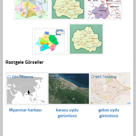
Rastgele Görseller
☐
294 Tıklanma
☐
343 Tıklanma
☐
465 Tıklanma
Myanmar haritası
karasu uydu
gebze uydu
görüntüsü
görüntüsü