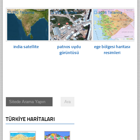
☐
190 Tıklanma
☐
453 Tıklanma
☐
1036 Tıklanma
india satellite
patnos uydu
ege bölgesi haritası
görüntüsü
resimleri
TÜRKIYE HARITALARI