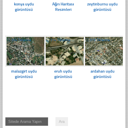
konya uydu
Ağrı Haritası
zeytinburnu uydu
görüntüsü
Resimleri
görüntüsü
☐
354 Tıklanma
☐
314 Tıklanma
☐
315 Tıklanma
malazgirt uydu
eruh uydu
ardahan uydu
görüntüsü
görüntüsü
görüntüsü