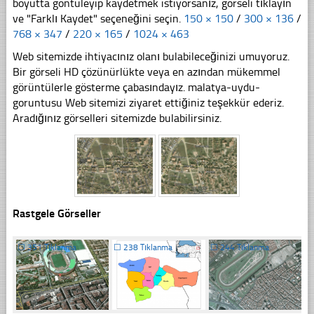
boyutta göntüleyip kaydetmek istiyorsanız, görseli tıklayın
ve "Farklı Kaydet" seçeneğini seçin.
150 × 150
/
300 × 136
/
768 × 347
/
220 × 165
/
1024 × 463
Web sitemizde ihtiyacınız olanı bulabileceğinizi umuyoruz.
Bir görseli HD çözünürlükte veya en azından mükemmel
görüntülerle gösterme çabasındayız. malatya-uydu-
goruntusu Web sitemizi ziyaret ettiğiniz teşekkür ederiz.
Aradığınız görselleri sitemizde bulabilirsiniz.
Rastgele Görseller
☐
351 Tıklanma
☐
238 Tıklanma
☐
244 Tıklanma