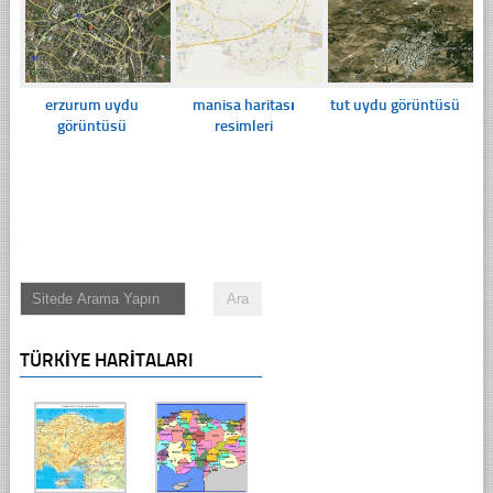
erzurum uydu
manisa haritası
tut uydu görüntüsü
görüntüsü
resimleri
TÜRKIYE HARITALARI