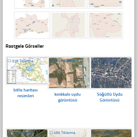
Rastgele Görseller
☐
318 Tıklanma
☐
335 Tıklanma
☐
291 Tıklanma
bitlis haritası
kırıkkale uydu
Söğütlü Uydu
resimleri
görüntüsü
Görüntüsü
☐
435 Tıklanma
☐
466 Tıklanma
☐
218 Tıklanma