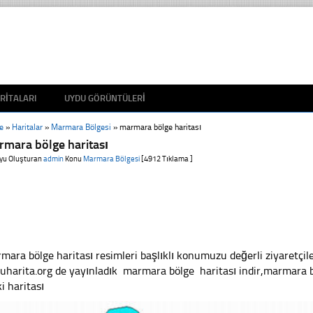
RITALARI
UYDU GÖRÜNTÜLERI
e
»
Haritalar
»
Marmara Bölgesi
»
marmara bölge haritası
mara bölge haritası
yu Oluşturan
admin
Konu
Marmara Bölgesi
[4912 Tıklama ]
mara bölge haritası resimleri başlıklı konumuzu değerli ziyaretçile
uharita.org de yayınladık marmara bölge haritası indir,marmara 
ki haritası