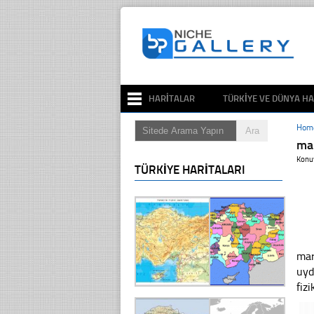
HARITALAR
TÜRKIYE VE DÜNYA HA
Hom
mar
Konu
TÜRKIYE HARITALARI
mar
uyd
fizi