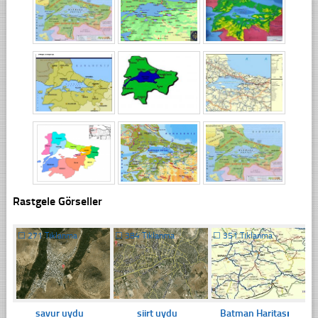
Rastgele Görseller
☐
271 Tıklanma
☐
384 Tıklanma
☐
351 Tıklanma
savur uydu
siirt uydu
Batman Haritası