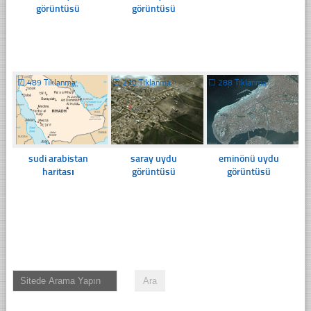
görüntüsü
görüntüsü
☐
489 Tıklanma
☐
270 Tıklanma
☐
288 Tıklanma
sudi arabistan
saray uydu
eminönü uydu
haritası
görüntüsü
görüntüsü