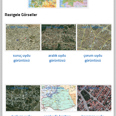
Rastgele Görseller
☐
383 Tıklanma
☐
245 Tıklanma
☐
44652 Tıklanma
suruç uydu
aralık uydu
çorum uydu
görüntüsü
görüntüsü
görüntüsü
☐
283 Tıklanma
☐
456 Tıklanma
☐
270 Tıklanma