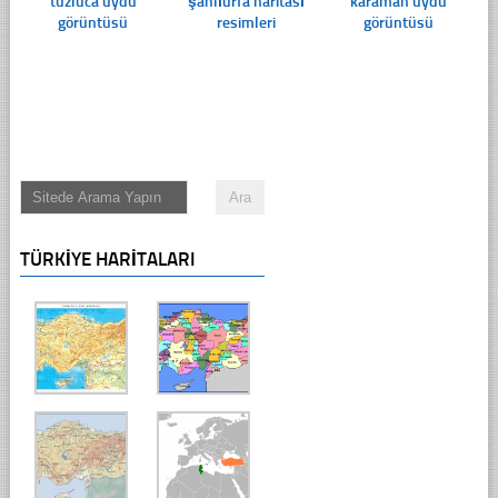
tuzluca uydu
şanlıurfa haritası
karaman uydu
görüntüsü
resimleri
görüntüsü
TÜRKIYE HARITALARI