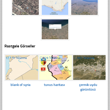
Rastgele Görseller
☐
179 Tıklanma
☐
829 Tıklanma
☐
357 Tıklanma
blank of syria
tunus haritası
çermik uydu
görüntüsü