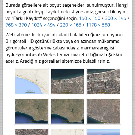
Burada görsellere ait boyut seçenekleri sunulmuştur. Hangi
boyutta göntüleyip kaydetmek istiyorsanız, görseli tıklayın
ve "Farklı Kaydet" seçeneğini seçin.
150 × 150
/
300 × 145
/
768 × 370
/
1024 × 494
/
220 × 165
/
1178 × 568
Web sitemizde ihtiyacınız olanı bulabileceğinizi umuyoruz.
Bir görseli HD çözünürlükte veya en azından mükemmel
görüntülerle gösterme çabasındayız. marmaraereglisi -
uydu-goruntusu5 Web sitemizi ziyaret ettiğiniz teşekkür
ederiz. Aradığınız görselleri sitemizde bulabilirsiniz.