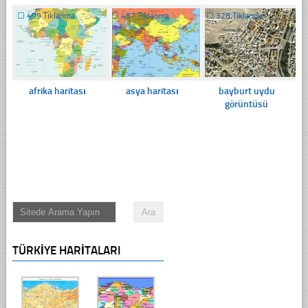
☐
499 Tıklanma
☐
487 Tıklanma
☐
328 Tıklanma
afrika haritası
asya haritası
bayburt uydu
görüntüsü
TÜRKIYE HARITALARI