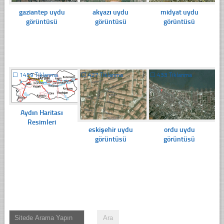
gaziantep uydu
akyazı uydu
midyat uydu
görüntüsü
görüntüsü
görüntüsü
☐
1459 Tıklanma
☐
427 Tıklanma
☐
433 Tıklanma
Aydın Haritası
Resimleri
eskişehir uydu
ordu uydu
görüntüsü
görüntüsü