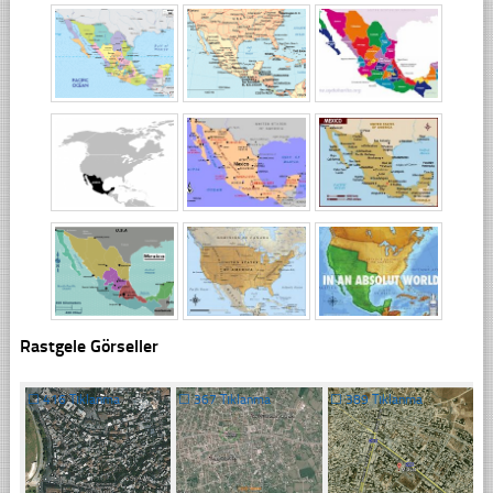
Rastgele Görseller
☐
416 Tıklanma
☐
367 Tıklanma
☐
389 Tıklanma