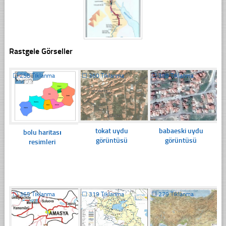
Rastgele Görseller
☐
258 Tıklanma
☐
360 Tıklanma
☐
388 Tıklanma
tokat uydu
babaeski uydu
bolu haritası
görüntüsü
görüntüsü
resimleri
☐
365 Tıklanma
☐
319 Tıklanma
☐
279 Tıklanma