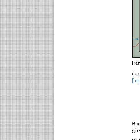
ira
ira
[ or
Bur
gör