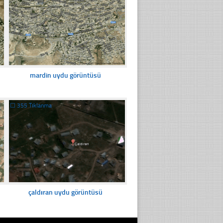
mardin uydu görüntüsü
☐
355 Tıklanma
çaldıran uydu görüntüsü