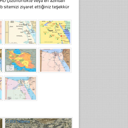
li HD çözünürlükte veya en azından
sitemizi ziyaret ettiğiniz teşekkür
☐
353 Tıklanma