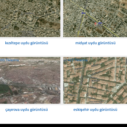
kızıltepe uydu görüntüsü
midyat uydu görüntüsü
395 Tıklanma
☐
427 Tıklanma
çayırova uydu görüntüsü
eskişehir uydu görüntüsü