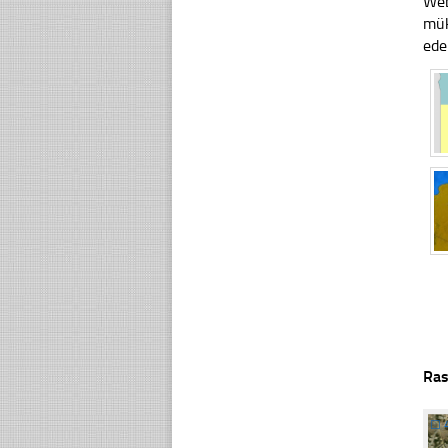
Web
mük
ede
Ras
☐