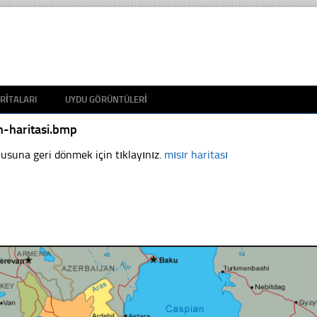
RITALARI
UYDU GÖRÜNTÜLERI
n-haritasi.bmp
usuna geri dönmek için tıklayınız.
mısır haritası