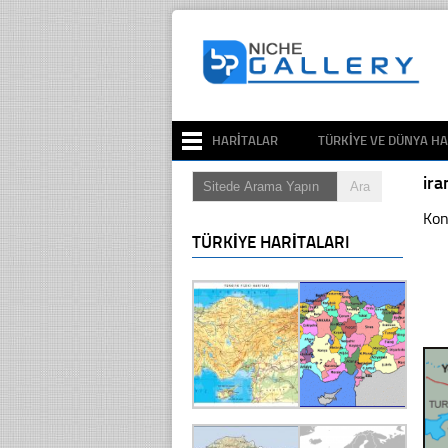
HARITALAR
TÜRKIYE VE DÜNYA HA
ira
Kon
TÜRKIYE HARITALARI