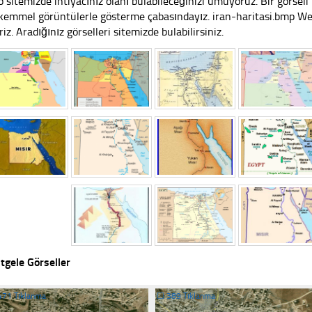
 sitemizde ihtiyacınız olanı bulabileceğinizi umuyoruz. Bir görse
emmel görüntülerle gösterme çabasındayız. iran-haritasi.bmp Web 
riz. Aradığınız görselleri sitemizde bulabilirsiniz.
tgele Görseller
471 Tıklanma
☐
389 Tıklanma